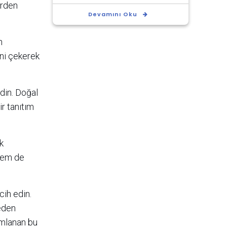
erden
Devamını Oku
n
ini çekerek
edin. Doğal
ir tanıtım
k
 hem de
cih edin.
 eden
numlanan bu