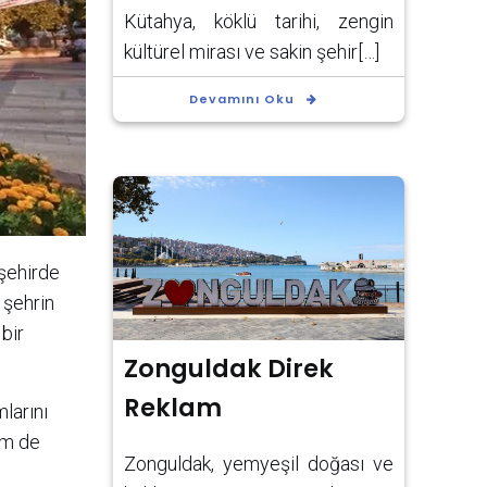
Kütahya, köklü tarihi, zengin
kültürel mirası ve sakin şehir[…]
Devamını Oku
 şehirde
, şehrin
 bir
Zonguldak Direk
Reklam
larını
em de
Zonguldak, yemyeşil doğası ve