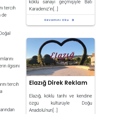
köklü sanayi geçmişiyle Batı
nı tercih
Karadeniz’in[…]
m de
Devamını Oku
 Doğal
amlarını
in ilgisini
Elazığ Direk Reklam
rını tercih
ğa
Elazığ, köklü tarihi ve kendine
özgü kültürüyle Doğu
larından
Anadolu’nun[…]