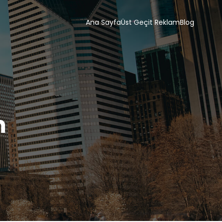
Ana Sayfa
Üst Geçit Reklam
Blog
m