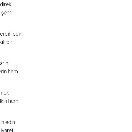
 direk
 şehri
ercih edin.
li bir
arını
lerin hem
direk
alkın hem
ih edin.
ziyaret