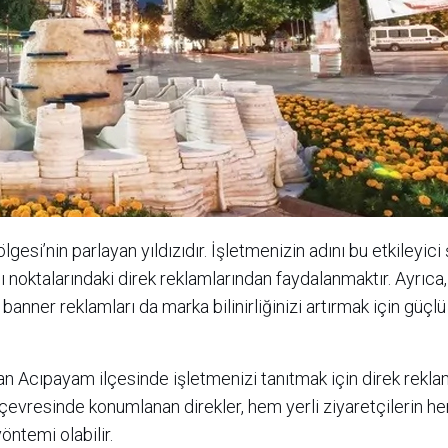
lgesi’nin parlayan yıldızıdır. İşletmenizin adını bu etkileyici
klı noktalarındaki direk reklamlarından faydalanmaktır. Ayrıca
anner reklamları da marka bilinirliğinizi artırmak için güçlü
kan Acıpayam ilçesinde işletmenizi tanıtmak için direk reklam
 çevresinde konumlanan direkler, hem yerli ziyaretçilerin h
yöntemi olabilir.