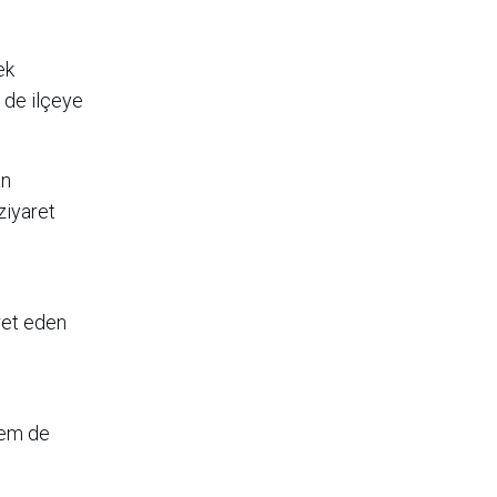
ek
m de ilçeye
an
ziyaret
aret eden
 hem de