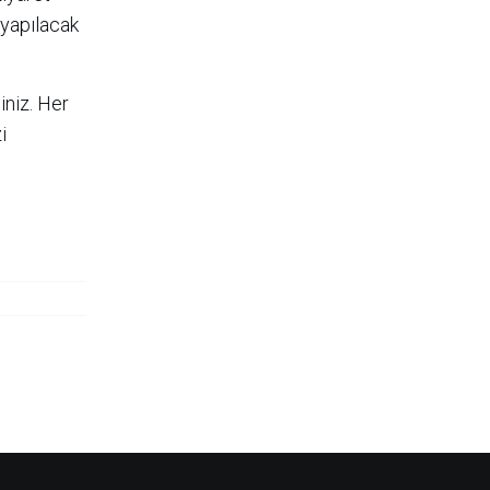
 yapılacak
siniz. Her
i